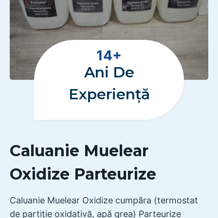
1
14+
4
Ani De
+
Experiență
Caluanie Muelear
Oxidize Parteurize
Caluanie Muelear Oxidize cumpăra (termostat
de partiție oxidativă, apă grea) Parteurize